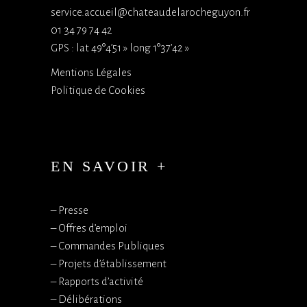
service.accueil@chateaudelarocheguyon.fr
01 34 79 74 42
GPS : lat 49°4’51 » long 1°37’42 »
Mentions Légales
Politique de Cookies
EN SAVOIR +
–
Presse
–
Offres d’emploi
–
Commandes Publiques
–
Projets d’établissement
–
Rapports d’activité
–
Délibérations