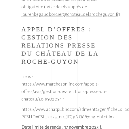
obligatoire (prise de rdv auprès de
laurenbegaudbordier@chateaudelarocheguyon.fr)
APPEL D’OFFRES :
GESTION DES
RELATIONS PRESSE
DU CHÂTEAU DE LA
ROCHE-GUYON
Liens :
https://www.marchesonline.com/appels-
offres/avis/gestion-des-relations-presse-du-
chateau/ao-9502054-1
https://www.achatpublic.com/sdm/ent2/gen/ficheCsl.ac
PCSLID=CSL_2025_n0_JDJgNQ6&ongletActif=2
Date limite de rendu : 17 novembre 2025 à