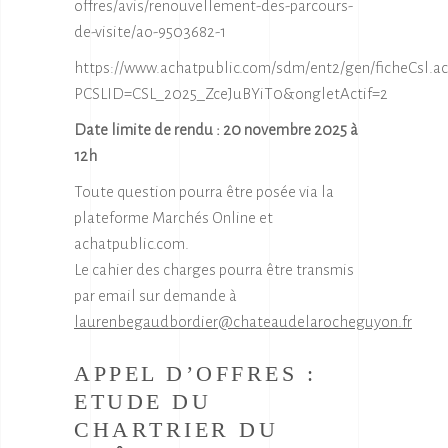
offres/avis/renouvellement-des-parcours-
de-visite/ao-9503682-1
https://www.achatpublic.com/sdm/ent2/gen/ficheCsl.ac
PCSLID=CSL_2025_ZceJuBYiT0&ongletActif=2
Date limite de rendu : 20 novembre 2025 à
12h
Toute question pourra être posée via la
plateforme Marchés Online et
achatpublic.com.
Le cahier des charges pourra être transmis
par email sur demande à
laurenbegaudbordier@chateaudelarocheguyon.fr
APPEL D’OFFRES :
ETUDE DU
CHARTRIER DU