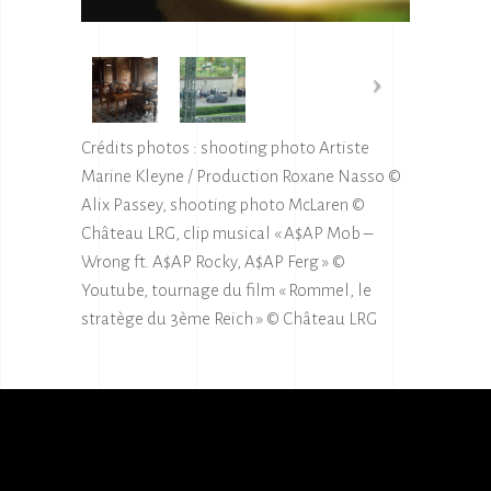
Crédits photos : shooting photo Artiste
Marine Kleyne / Production Roxane Nasso ©
Alix Passey, shooting photo McLaren ©
Château LRG, clip musical « A$AP Mob –
Wrong ft. A$AP Rocky, A$AP Ferg » ©
Youtube, tournage du film « Rommel, le
stratège du 3ème Reich » © Château LRG