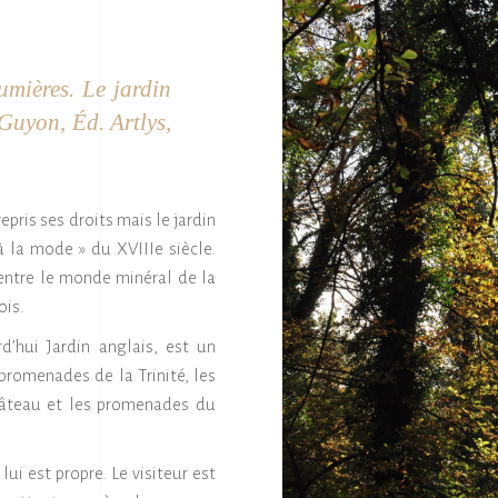
mières. Le jardin
-Guyon
,
Éd. Artlys,
epris ses droits mais le jardin
« à la mode » du XVIIIe siècle.
entre le monde minéral de la
ois.
’hui Jardin anglais, est un
romenades de la Trinité, les
âteau et les promenades du
ui est propre. Le visiteur est