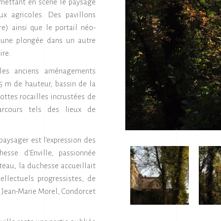
 mettant en scène le paysage
ux agricoles. Des pavillons
e) ainsi que le portail néo-
t une plongée dans un autre
ire.
, les anciens aménagements
5 m de hauteur, bassin de la
ottes rocailles incrustées de
arcours tels des lieux de
paysager est l’expression des
hesse d’Enville, passionnée
teau, la duchesse accueillait
ellectuels progressistes, de
ot, Jean-Marie Morel, Condorcet