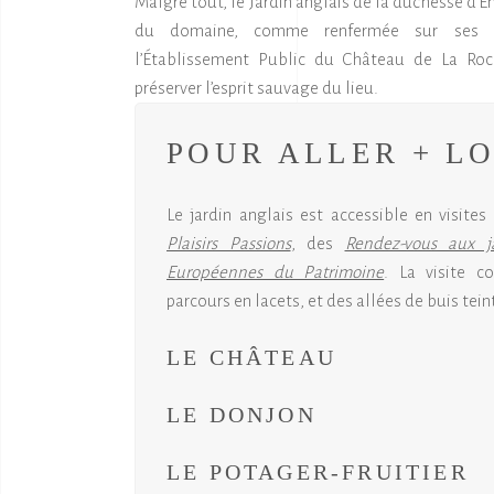
Malgré tout, le Jardin anglais de la duchesse d’En
du domaine, comme renfermée sur ses s
l’Établissement Public du Château de La Ro
préserver l’esprit sauvage du lieu.
POUR ALLER + LO
Le jardin anglais est accessible en visite
Plaisirs Passions
, des
Rendez-vous aux ja
Européennes du Patrimoine
. La visite 
parcours en lacets, et des allées de buis tei
LE CHÂTEAU
LE DONJON
LE POTAGER-FRUITIER