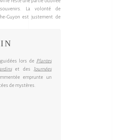
ville reste une partie oubliée
ouvenirs. La volonté de
che-Guyon est justement de
IN
s guidées lors de
Plantes
rdins
et des
Journées
commentée emprunte un
ntées de mystères.