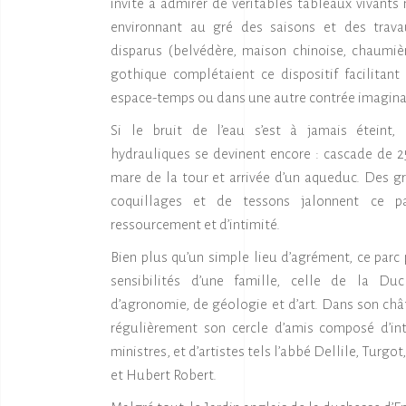
invité à admirer de véritables tableaux vivants
environnant au gré des saisons et des trava
disparus (belvédère, maison chinoise, chaumièr
gothique complétaient ce dispositif facilitan
espace-temps ou dans une autre contrée imagina
Si le bruit de l’eau s’est à jamais éteint
hydrauliques se devinent encore : cascade de 2
mare de la tour et arrivée d’un aqueduc. Des gr
coquillages et de tessons jalonnent ce p
ressourcement et d’intimité.
Bien plus qu’un simple lieu d’agrément, ce parc 
sensibilités d’une famille, celle de la Duc
d’agronomie, de géologie et d’art. Dans son châ
régulièrement son cercle d’amis composé d’int
ministres, et d’artistes tels l’abbé Dellile, Turg
et Hubert Robert.