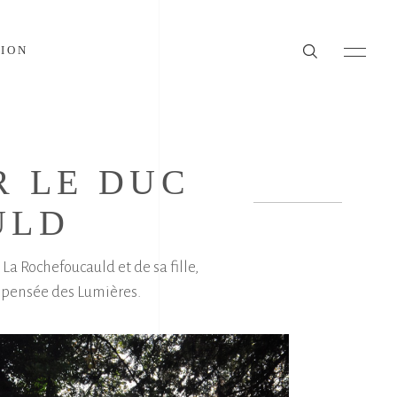
TION
R LE DUC
ULD
La Rochefoucauld et de sa fille,
la pensée des Lumières.