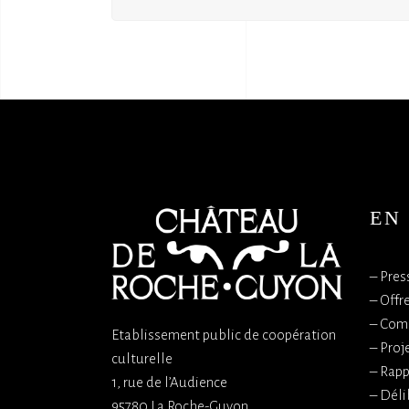
EN
–
Pres
–
Offr
–
Com
Etablissement public de coopération
–
Proj
culturelle
–
Rapp
1, rue de l’Audience
–
Déli
95780 La Roche-Guyon