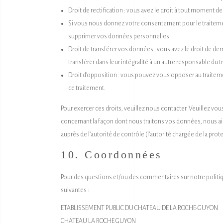
Droit de rectification : vous avez le droit à tout moment 
Si vous nous donnez votre consentement pour le traiteme
supprimer vos données personnelles.
Droit de transférer vos données : vous avez le droit de 
transférer dans leur intégralité à un autre responsable du t
Droit d’opposition : vous pouvez vous opposer au traitem
ce traitement.
Pour exercer ces droits, veuillez nous contacter. Veuillez vo
concernant la façon dont nous traitons vos données, nous ai
auprès de l’autorité de contrôle (l’autorité chargée de la pro
10. Coordonnées
Pour des questions et/ou des commentaires sur notre politiqu
suivantes :
ETABLISSEMENT PUBLIC DU CHATEAU DE LA ROCHE-GUYON
CHATEAU LA ROCHE GUYON