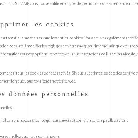
avascript. Sur AMP, vous pouvez utiliser l’onglet de gestion du consentement en bas 
upprimer les cookies
imer automatiquement ou manuellement les cookies. Vous pouvez également spécifi
tion consiste à modifier les réglages de votre navigateur Internet afin que vous rec
informations sur ces options, reportez-vous aux instructions de la section Aide de 
tement si tous les cookies sont désactivés. Si vous supprimez les cookies dans vot
ement lorsque vous revisiterez notre site web.
les données personnelles
nelles :
elles sont nécessaires, ce qui leur arrivera et combien de temps elles seront
s personnelles que nous connaissons.