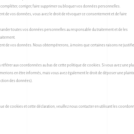
de compléter, corriger, faire supprimer ou bloquer vos données personnelles.
nt de vos données, vous avez le droit de révoquer ce consentement et de faire
demander toutes vos données personnelles au responsable du traitement et de les
raitement.
ent de vos données. Nous obtempérerons, à moins que certaines raisons ne justifi
us référer aux coordonnées au bas de cette politique de cookies. Si vous avez une pla
merions en être informés, mais vous avez également le droit de déposer une plaint
tection des données).
e de cookies et cette déclaration, veuillez nous contacter en utilisant les coordo