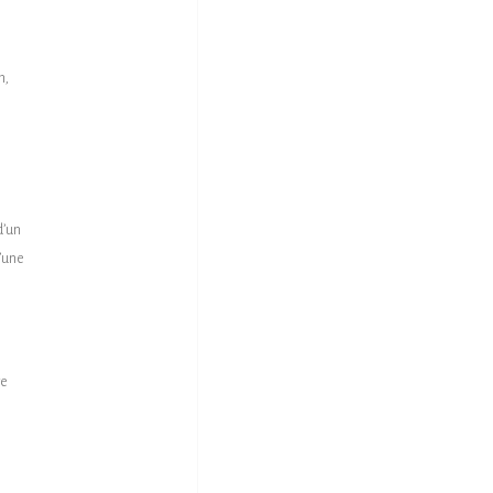
n,
d’un
d’une
re