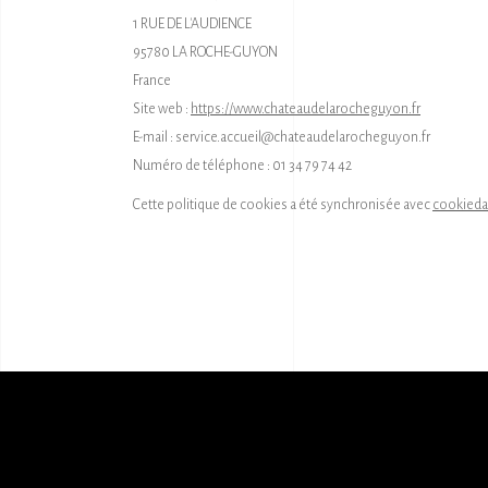
1 RUE DE L'AUDIENCE
95780 LA ROCHE-GUYON
France
Site web :
https://www.chateaudelarocheguyon.fr
E-mail :
service.accueil@
chateaudelarocheguyon.fr
Numéro de téléphone : 01 34 79 74 42
Cette politique de cookies a été synchronisée avec
cookieda