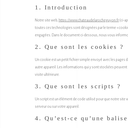
1. Introduction
Notre site web,
https://www.chateaudelarocheguyon.fr
(ci-ap
toutes ces technologies sont désignées par le terme « cooki
engagées. Dans le document ci-dessous, nous vous informons 
2. Que sont les cookies ?
Un cookie est un petit fichier simple envoyé avec les pages de
autre appareil. Les informations qui y sont stockées peuvent
visite ultérieure.
3. Que sont les scripts ?
Un script est un élément de code utilisé pour que notre site
serveur ou sur votre appareil.
4. Qu’est-ce qu’une balise