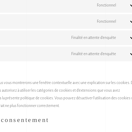
to
Fonctionnel
service
Consen
google
to
Fonctionnel
recapt
service
Consen
wordpr
to
Finalité en attente d’enquête
service
Consen
gdpr-
to
Finalité en attente d’enquête
cookie
service
Consen
consen
google
to
fonts
service
divers
ous vous montrerons une fenêtre contextuelle avec une explication sur les cookies.
s autorisez à utiliser les catégories de cookies et d’extensions que vous avez
 la présente politique de cookies. Vous pouvez désactiver l’utilisation des cookies 
rait ne plus fonctionner correctement.
 consentement