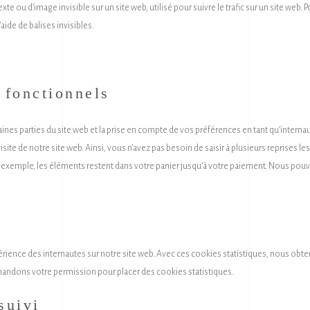
te ou d’image invisible sur un site web, utilisé pour suivre le trafic sur un site web. P
ide de balises invisibles.
 fonctionnels
nes parties du site web et la prise en compte de vos préférences en tant qu’internau
site de notre site web. Ainsi, vous n’avez pas besoin de saisir à plusieurs reprises les
ar exemple, les éléments restent dans votre panier jusqu’à votre paiement. Nous pou
périence des internautes sur notre site web. Avec ces cookies statistiques, nous obt
emandons votre permission pour placer des cookies statistiques.
suivi