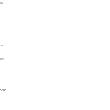
our
te.
vons
enons