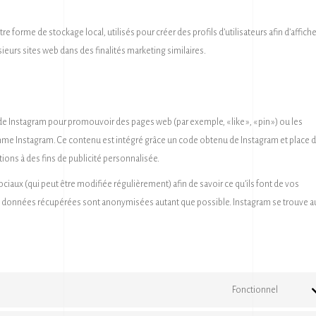
 forme de stockage local, utilisés pour créer des profils d’utilisateurs afin d’affich
lusieurs sites web dans des finalités marketing similaires.
e Instagram pour promouvoir des pages web (par exemple, « like », « pin ») ou les
omme Instagram. Ce contenu est intégré grâce un code obtenu de Instagram et place 
ions à des fins de publicité personnalisée.
sociaux (qui peut être modifiée régulièrement) afin de savoir ce qu’ils font de vos
es données récupérées sont anonymisées autant que possible. Instagram se trouve a
Fonctionnel
Consen