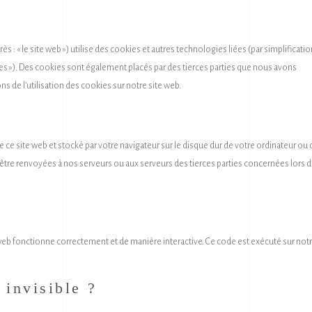
rès : « le site web ») utilise des cookies et autres technologies liées (par simplificatio
es »). Des cookies sont également placés par des tierces parties que nous avons
de l’utilisation des cookies sur notre site web.
 ce site web et stocké par votre navigateur sur le disque dur de votre ordinateur ou 
 être renvoyées à nos serveurs ou aux serveurs des tierces parties concernées lors 
 web fonctionne correctement et de manière interactive. Ce code est exécuté sur not
 invisible ?