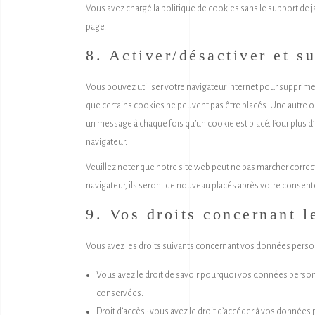
Vous avez chargé la politique de cookies sans le support de j
page.
8. Activer/désactiver et s
Vous pouvez utiliser votre navigateur internet pour suppr
que certains cookies ne peuvent pas être placés. Une autre op
un message à chaque fois qu’un cookie est placé. Pour plus d’
navigateur.
Veuillez noter que notre site web peut ne pas marcher correc
navigateur, ils seront de nouveau placés après votre consent
9. Vos droits concernant 
Vous avez les droits suivants concernant vos données person
Vous avez le droit de savoir pourquoi vos données personn
conservées.
Droit d’accès : vous avez le droit d’accéder à vos donnée