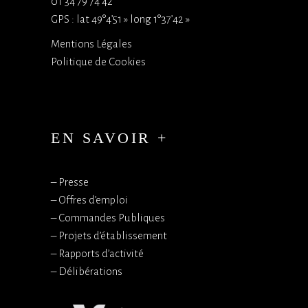
01 34 79 74 42
GPS : lat 49°4’51 » long 1°37’42 »
Mentions Légales
Politique de Cookies
EN SAVOIR +
–
Presse
–
Offres d’emploi
–
Commandes Publiques
–
Projets d’établissement
–
Rapports d’activité
–
Délibérations